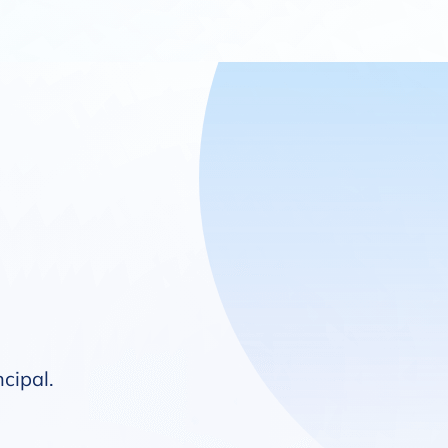
ncipal
.